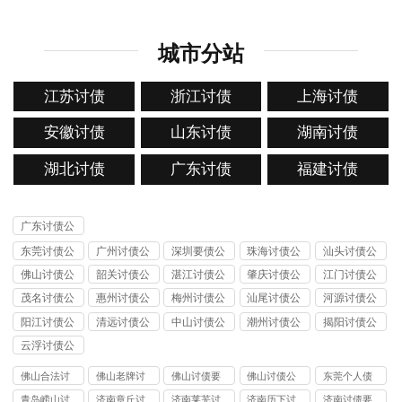
城市分站
江苏讨债
浙江讨债
上海讨债
安徽讨债
山东讨债
湖南讨债
湖北讨债
广东讨债
福建讨债
广东讨债公
司
东莞讨债公
广州讨债公
深圳要债公
珠海讨债公
汕头讨债公
司
司
司
司
司
佛山讨债公
韶关讨债公
湛江讨债公
肇庆讨债公
江门讨债公
司
司
司
司
司
茂名讨债公
惠州讨债公
梅州讨债公
汕尾讨债公
河源讨债公
司
司
司
司
司
阳江讨债公
清远讨债公
中山讨债公
潮州讨债公
揭阳讨债公
司
司
司
司
司
云浮讨债公
司
佛山合法讨
佛山老牌讨
佛山讨债要
佛山讨债公
东莞个人债
债公司
债公司
账公司
司
务讨债公司
青岛崂山讨
济南章丘讨
济南莱芜讨
济南历下讨
济南讨债要