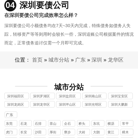
04
深圳要债公司
在深圳要债公司完成效率怎么样？
深圳要债公司小额债务均在7天~30天内完成，特殊债务如债务人失
踪，转移资产等等则用时会较长一些，深圳追账公司根据案件的情况
而定，正常债务追讨仅需一个月即可完成。
位置：
首页
»
城市分站
»
广东
»
深圳
»
龙华区
城市分站
深圳福田区
深圳罗湖区
深圳盐田区
深圳南山区
深圳宝安区
讨债公司
讨债公司
讨债公司
讨债公司
讨债公司
深圳龙岗区
深圳龙华区
深圳坪山区
深圳光明区
深圳大鹏新
讨债公司
讨债公司
讨债公司
讨债公司
区讨债公司
广东
东莞
石龙
石排
茶山
企石
桥头
东坑
横沥
常平
镇
镇
镇
镇
镇
镇
镇
镇
虎门
长安
沙田
厚街
寮步
大岭
大朗
黄江
樟木