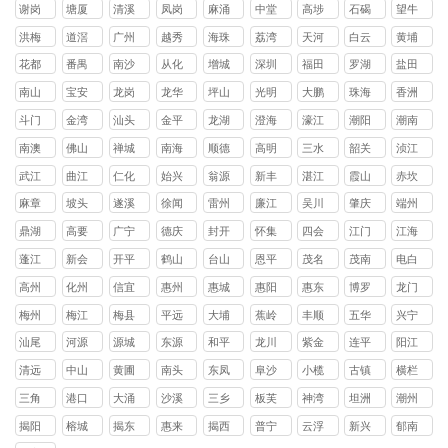
镇
镇
镇
镇
镇
山镇
镇
镇
头镇
谢岗
塘厦
清溪
凤岗
麻涌
中堂
高埗
石碣
望牛
镇
镇
镇
镇
镇
镇
镇
镇
墩镇
洪梅
道滘
广州
越秀
海珠
荔湾
天河
白云
黄埔
镇
镇
区
区
区
区
区
区
花都
番禺
南沙
从化
增城
深圳
福田
罗湖
盐田
区
区
区
区
区
区
区
区
南山
宝安
龙岗
龙华
坪山
光明
大鹏
珠海
香洲
区
区
区
区
区
区
新区
区
斗门
金湾
汕头
金平
龙湖
澄海
濠江
潮阳
潮南
区
区
区
区
区
区
区
区
南澳
佛山
禅城
南海
顺德
高明
三水
韶关
浈江
县
区
区
区
区
区
区
武江
曲江
仁化
始兴
翁源
新丰
湛江
霞山
赤坎
区
区
县
县
县
县
区
区
麻章
坡头
遂溪
徐闻
雷州
廉江
吴川
肇庆
端州
区
区
县
县
市
市
市
区
鼎湖
高要
广宁
德庆
封开
怀集
四会
江门
江海
区
区
县
县
县
县
市
区
蓬江
新会
开平
鹤山
台山
恩平
茂名
茂南
电白
区
区
县
县
县
县
区
区
高州
化州
信宜
惠州
惠城
惠阳
惠东
博罗
龙门
市
市
市
区
区
县
县
县
梅州
梅江
梅县
平远
大埔
蕉岭
丰顺
五华
兴宁
区
区
县
县
县
县
县
市
汕尾
河源
源城
东源
和平
龙川
紫金
连平
阳江
区
县
县
县
县
县
清远
中山
黄圃
南头
东凤
阜沙
小榄
古镇
横栏
镇
镇
镇
镇
镇
镇
镇
三角
港口
大涌
沙溪
三乡
板芙
神湾
坦洲
潮州
镇
镇
镇
镇
镇
镇
镇
镇
揭阳
榕城
揭东
惠来
揭西
普宁
云浮
新兴
郁南
区
区
县
县
市
县
县