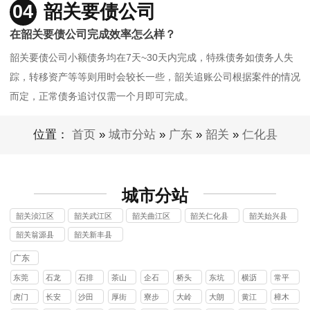
04
韶关要债公司
在韶关要债公司完成效率怎么样？
韶关要债公司小额债务均在7天~30天内完成，特殊债务如债务人失
踪，转移资产等等则用时会较长一些，韶关追账公司根据案件的情况
而定，正常债务追讨仅需一个月即可完成。
位置：
首页
»
城市分站
»
广东
»
韶关
»
仁化县
城市分站
韶关浈江区
韶关武江区
韶关曲江区
韶关仁化县
韶关始兴县
讨债公司
讨债公司
讨债公司
讨债公司
讨债公司
韶关翁源县
韶关新丰县
讨债公司
讨债公司
广东
东莞
石龙
石排
茶山
企石
桥头
东坑
横沥
常平
镇
镇
镇
镇
镇
镇
镇
镇
虎门
长安
沙田
厚街
寮步
大岭
大朗
黄江
樟木