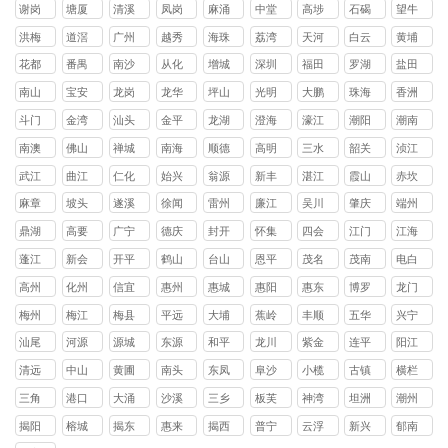
镇
镇
镇
镇
镇
山镇
镇
镇
头镇
谢岗
塘厦
清溪
凤岗
麻涌
中堂
高埗
石碣
望牛
镇
镇
镇
镇
镇
镇
镇
镇
墩镇
洪梅
道滘
广州
越秀
海珠
荔湾
天河
白云
黄埔
镇
镇
区
区
区
区
区
区
花都
番禺
南沙
从化
增城
深圳
福田
罗湖
盐田
区
区
区
区
区
区
区
区
南山
宝安
龙岗
龙华
坪山
光明
大鹏
珠海
香洲
区
区
区
区
区
区
新区
区
斗门
金湾
汕头
金平
龙湖
澄海
濠江
潮阳
潮南
区
区
区
区
区
区
区
区
南澳
佛山
禅城
南海
顺德
高明
三水
韶关
浈江
县
区
区
区
区
区
区
武江
曲江
仁化
始兴
翁源
新丰
湛江
霞山
赤坎
区
区
县
县
县
县
区
区
麻章
坡头
遂溪
徐闻
雷州
廉江
吴川
肇庆
端州
区
区
县
县
市
市
市
区
鼎湖
高要
广宁
德庆
封开
怀集
四会
江门
江海
区
区
县
县
县
县
市
区
蓬江
新会
开平
鹤山
台山
恩平
茂名
茂南
电白
区
区
县
县
县
县
区
区
高州
化州
信宜
惠州
惠城
惠阳
惠东
博罗
龙门
市
市
市
区
区
县
县
县
梅州
梅江
梅县
平远
大埔
蕉岭
丰顺
五华
兴宁
区
区
县
县
县
县
县
市
汕尾
河源
源城
东源
和平
龙川
紫金
连平
阳江
区
县
县
县
县
县
清远
中山
黄圃
南头
东凤
阜沙
小榄
古镇
横栏
镇
镇
镇
镇
镇
镇
镇
三角
港口
大涌
沙溪
三乡
板芙
神湾
坦洲
潮州
镇
镇
镇
镇
镇
镇
镇
镇
揭阳
榕城
揭东
惠来
揭西
普宁
云浮
新兴
郁南
区
区
县
县
市
县
县