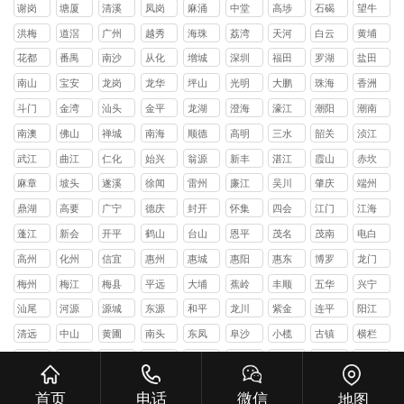
镇
镇
镇
镇
镇
山镇
镇
镇
头镇
谢岗
塘厦
清溪
凤岗
麻涌
中堂
高埗
石碣
望牛
镇
镇
镇
镇
镇
镇
镇
镇
墩镇
洪梅
道滘
广州
越秀
海珠
荔湾
天河
白云
黄埔
镇
镇
区
区
区
区
区
区
花都
番禺
南沙
从化
增城
深圳
福田
罗湖
盐田
区
区
区
区
区
区
区
区
南山
宝安
龙岗
龙华
坪山
光明
大鹏
珠海
香洲
区
区
区
区
区
区
新区
区
斗门
金湾
汕头
金平
龙湖
澄海
濠江
潮阳
潮南
区
区
区
区
区
区
区
区
南澳
佛山
禅城
南海
顺德
高明
三水
韶关
浈江
县
区
区
区
区
区
区
武江
曲江
仁化
始兴
翁源
新丰
湛江
霞山
赤坎
区
区
县
县
县
县
区
区
麻章
坡头
遂溪
徐闻
雷州
廉江
吴川
肇庆
端州
区
区
县
县
市
市
市
区
鼎湖
高要
广宁
德庆
封开
怀集
四会
江门
江海
区
区
县
县
县
县
市
区
蓬江
新会
开平
鹤山
台山
恩平
茂名
茂南
电白
区
区
县
县
县
县
区
区
高州
化州
信宜
惠州
惠城
惠阳
惠东
博罗
龙门
市
市
市
区
区
县
县
县
梅州
梅江
梅县
平远
大埔
蕉岭
丰顺
五华
兴宁
区
区
县
县
县
县
县
市
汕尾
河源
源城
东源
和平
龙川
紫金
连平
阳江
区
县
县
县
县
县
清远
中山
黄圃
南头
东凤
阜沙
小榄
古镇
横栏
镇
镇
镇
镇
镇
镇
镇
三角
港口
大涌
沙溪
三乡
板芙
神湾
坦洲
潮州
镇
镇
镇
镇
镇
镇
镇
镇
揭阳
榕城
揭东
惠来
揭西
普宁
云浮
新兴
郁南
首页
电话
微信
地图
区
区
县
县
市
县
县