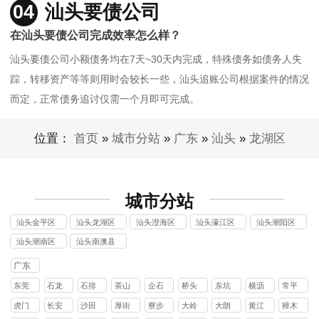
04
汕头要债公司
在汕头要债公司完成效率怎么样？
汕头要债公司小额债务均在7天~30天内完成，特殊债务如债务人失
踪，转移资产等等则用时会较长一些，汕头追账公司根据案件的情况
而定，正常债务追讨仅需一个月即可完成。
位置：
首页
»
城市分站
»
广东
»
汕头
»
龙湖区
城市分站
汕头金平区
汕头龙湖区
汕头澄海区
汕头濠江区
汕头潮阳区
讨债公司
讨债公司
讨债公司
讨债公司
讨债公司
汕头潮南区
汕头南澳县
讨债公司
讨债公司
广东
东莞
石龙
石排
茶山
企石
桥头
东坑
横沥
常平
镇
镇
镇
镇
镇
镇
镇
镇
虎门
长安
沙田
厚街
寮步
大岭
大朗
黄江
樟木