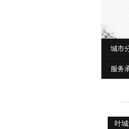
城市
服务
叶城