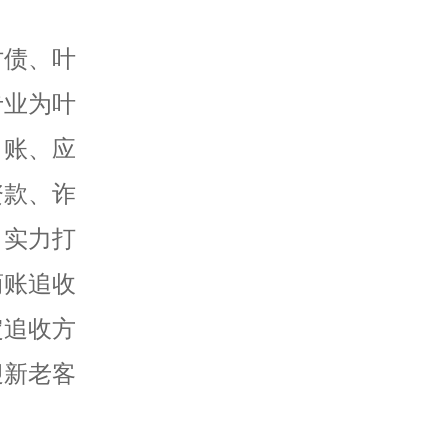
讨债、叶
专业为叶
角账、应
资款、诈
、实力打
商账追收
定追收方
迎新老客